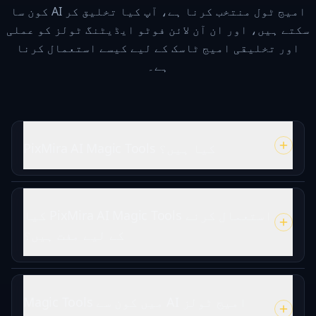
کون سا AI امیج ٹول منتخب کرنا ہے، آپ کیا تخلیق کر
سکتے ہیں، اور ان آن لائن فوٹو ایڈیٹنگ ٹولز کو عملی
اور تخلیقی امیج ٹاسک کے لیے کیسے استعمال کرنا
ہے۔
PixMira AI Magic Tools کیا ہیں؟
کیا PixMira AI Magic Tools استعمال کرنے
کے لیے مفت ہیں؟
Magic Tools میں کون سے AI امیج ٹولز