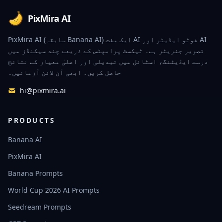
PixMira AI
PixMira AI (سابقہ Banana AI) ایک مفت AI فوٹو ایڈیٹر اور AI
تصویر جنریٹر ہے۔ ٹیکسٹ پرامپٹس کے ذریعے چند سیکنڈز میں
درست ایڈیٹنگ، اسٹائل میں تبدیلی اور اعلیٰ معیار کے نتائج
حاصل کریں۔ ابھی آن لائن آزمائیں۔
hi@pixmira.ai
PRODUCTS
Banana AI
PixMira AI
Banana Prompts
World Cup 2026 AI Prompts
Seedream Prompts