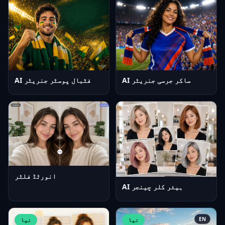
AI ساکر جرسی جنریٹر
AI فٹبال پوسٹر جنریٹر
انورٹڈ فلٹر
AI ہیئر کلر چینجر
EN
نیا
نیا