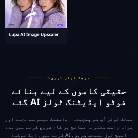
Lupa AI Image Upscaler
میجک ٹولز کیوں؟
حقیقی کاموں کے لیے بنائے
گئے AI فوٹو ایڈیٹنگ ٹولز
میجک ٹولز آپ کو پیچیدہ ایڈیٹنگ مینو سے بچنے اور
براہ راست مطلوبہ نتائج پر کام شروع کرنے میں مدد
کرتے ہیں۔ ایک فوکسڈ AI امیج ٹول منتخب کریں،