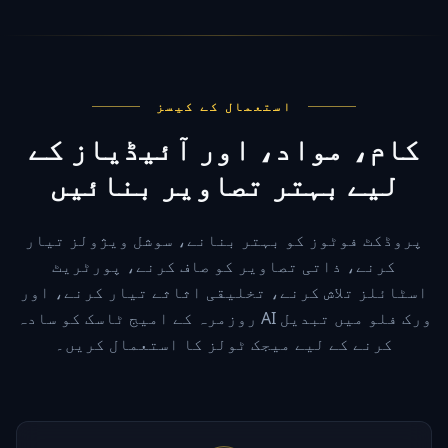
استعمال کے کیسز
کام، مواد، اور آئیڈیاز کے
لیے بہتر تصاویر بنائیں
پروڈکٹ فوٹوز کو بہتر بنانے، سوشل ویژولز تیار
کرنے، ذاتی تصاویر کو صاف کرنے، پورٹریٹ
اسٹائلز تلاش کرنے، تخلیقی اثاثے تیار کرنے، اور
روزمرہ کے امیج ٹاسک کو سادہ AI ورک فلو میں تبدیل
کرنے کے لیے میجک ٹولز کا استعمال کریں۔