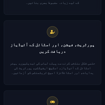
کے لیے زیادہ مضبوط بصری بنائیں۔
پورٹریٹ، فیشن، اور اسٹائل کے آئیڈیاز
دریافت کریں
حتمی شکل منتخب کرنے سے پہلے لباس کی تبدیلیوں، ہیئر
اسٹائل کے آئیڈیاز، اسکیچ ایفیکٹس، پورٹریٹ کی
ہدایات، اور اسٹائلائزڈ امیج ٹریٹمنٹس کو آزمائیں۔