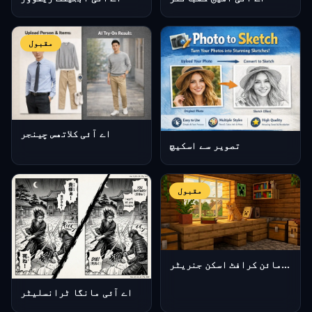
مقبول
اے آئی کلاتھس چینجر
تصویر سے اسکیچ
مقبول
اے آئی مائن کرافٹ اسکن جنریٹر
اے آئی مانگا ٹرانسلیٹر