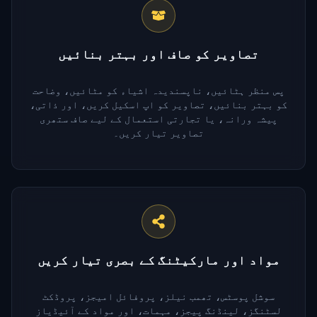
تصاویر کو صاف اور بہتر بنائیں
پس منظر ہٹائیں، ناپسندیدہ اشیاء کو مٹائیں، وضاحت
کو بہتر بنائیں، تصاویر کو اپ اسکیل کریں، اور ذاتی،
پیشہ ورانہ، یا تجارتی استعمال کے لیے صاف ستھری
تصاویر تیار کریں۔
مواد اور مارکیٹنگ کے بصری تیار کریں
سوشل پوسٹس، تھمب نیلز، پروفائل امیجز، پروڈکٹ
لسٹنگز، لینڈنگ پیجز، مہمات، اور مواد کے آئیڈیاز