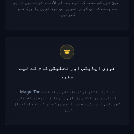
مدد کرتے ہیں کہ ہر AI امیج ٹول کس مقصد کے لیے ہے، اس
سے پہلے کہ آپ کوئی تصویر اپ لوڈ کریں یا ورک فلو
کھولیں۔
فوری ایڈیٹس اور تخلیقی کام کے لیے
مفید
Magic Tools کو تیز رفتار فوٹو فکسنگ، مواد کے
اثاثوں، پروڈکٹ ویژولز، پروفائل امیجز، تخلیقی
تجربات، اور مزید جدید امیج ورک فلو کے لیے استعمال
کریں۔