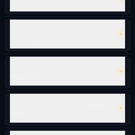
شامل ہیں؟
میں صحیح AI فوٹو ایڈیٹنگ ٹول کا
انتخاب کیسے کروں؟
کیا میں ایک ہی تصویر پر ایک سے زیادہ
Magic Tools استعمال کر سکتا ہوں؟
کیا میں پروڈکٹ فوٹوز کے لیے Magic
Tools استعمال کر سکتا ہوں؟