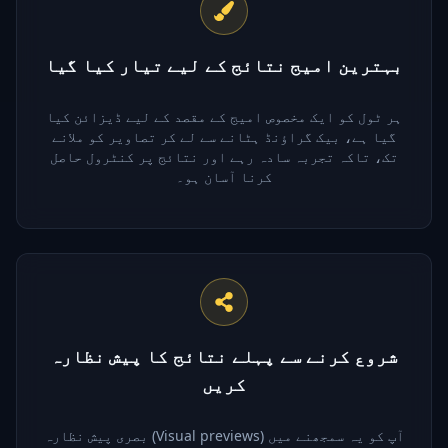
بہترین امیج نتائج کے لیے تیار کیا گیا
ہر ٹول کو ایک مخصوص امیج کے مقصد کے لیے ڈیزائن کیا
گیا ہے، بیک گراؤنڈ ہٹانے سے لے کر تصاویر کو ملانے
تک، تاکہ تجربہ سادہ رہے اور نتائج پر کنٹرول حاصل
کرنا آسان ہو۔
شروع کرنے سے پہلے نتائج کا پیش نظارہ
کریں
بصری پیش نظارہ (Visual previews) آپ کو یہ سمجھنے میں