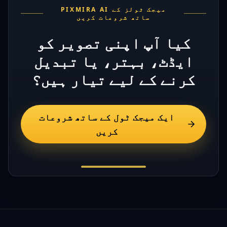
PIXMIRA AI میجک ٹولز کے
ساتھ شروعات کریں
کیا آپ اپنی تصویر کو
ایڈٹ، بہتر، یا تبدیل
کرنے کے لیے تیار ہیں؟
ایک میجک ٹول کے ساتھ شروعات
کریں
Footer