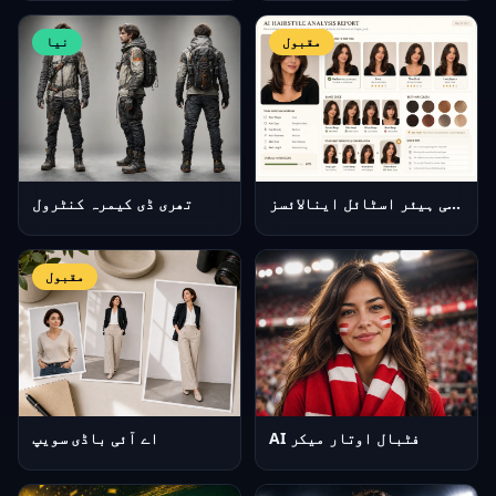
مقبول
نیا
اے آئی ہیئر اسٹائل اینالائسز
تھری ڈی کیمرہ کنٹرول
مقبول
AI فٹبال اوتار میکر
اے آئی باڈی سویپ