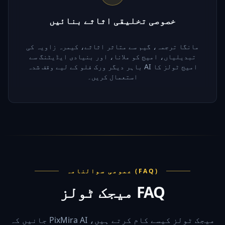
خصوصی تخلیقی اثاثے بنائیں
مانگا ترجمہ، گیم سے متاثر اثاثے، کیمرہ زاویہ کی
تبدیلیاں، امیج کو ملانا، اور بنیادی ایڈیٹنگ سے
باہر دیگر ورک فلو کے لیے وقف شدہ AI امیج ٹولز کا
استعمال کریں۔
عمومی سوالنامہ (FAQ)
میجک ٹولز FAQ
جانیں کہ PixMira AI میجک ٹولز کیسے کام کرتے ہیں،