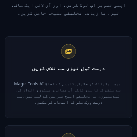
اپنی تصویر اپ لوڈ کریں، اور آن لائن ایک صاف،
تیز، یا زیادہ تخلیقی نتیجہ حاصل کریں۔
درست ٹول تیزی سے تلاش کریں
Magic Tools AI امیج ایڈیٹنگ کو حقیقی کاموں کے لحاظ
سے منظم کرتا ہے، تاکہ آپ صفائی، بہتری، انداز کی
تبدیلیوں، یا تخلیقی امیج جنریشن کے لیے تیزی سے
درست ورک فلو کا انتخاب کر سکیں۔