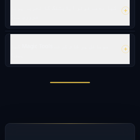
کیا مجھے فوٹو ایڈیٹنگ کا تجربہ ہونا
ضروری ہے؟
کیا Magic Tools موبائل پر کام کرتے
ہیں؟