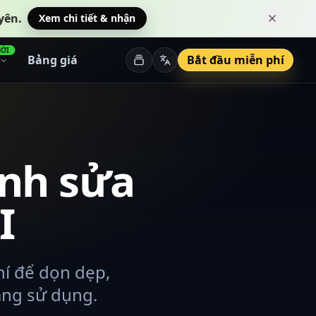
yên.
Xem chi tiết & nhận
Đóng th
ỚI
Bảng giá
Bắt đầu miễn phí
ỉnh sửa
I
hí để dọn dẹp,
àng sử dụng.