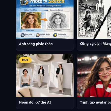
Công cụ dịch Man
Ảnh sang phác thảo
HOT
Hoán đổi cơ thể AI
Trình tạo avatar b