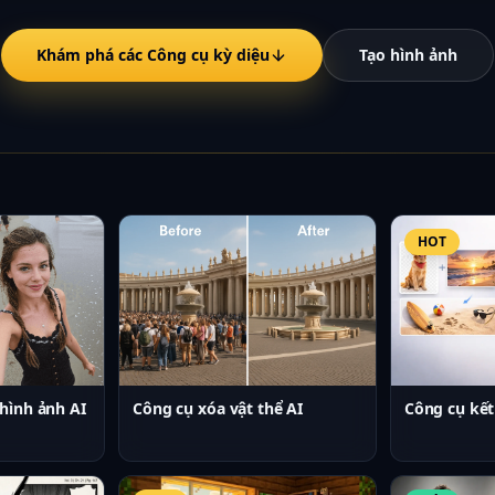
Khám phá các Công cụ kỳ diệu
Tạo hình ảnh
nh ảnh AI phù hợp
HOT
hình ảnh AI
Công cụ xóa vật thể AI
Công cụ kết