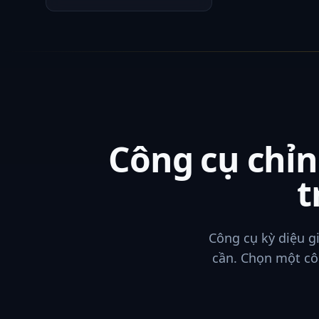
Công cụ chỉ
t
Công cụ kỳ diệu g
cần. Chọn một côn