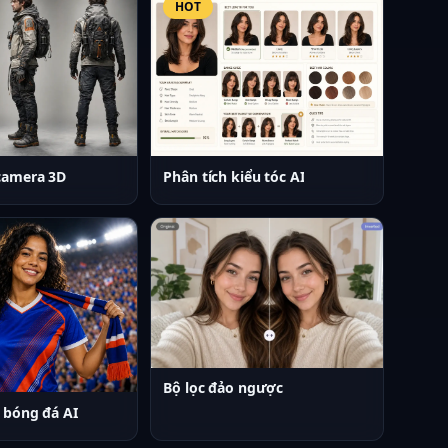
HOT
camera 3D
Phân tích kiểu tóc AI
Bộ lọc đảo ngược
o bóng đá AI