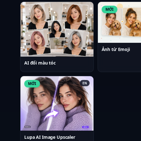
MỚI
Ảnh từ Emoji
AI đổi màu tóc
MỚI
EN
Lupa AI Image Upscaler