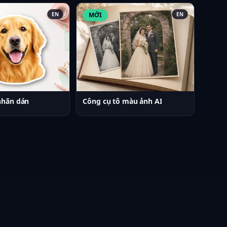
EN
MỚI
EN
nhãn dán
Công cụ tô màu ảnh AI