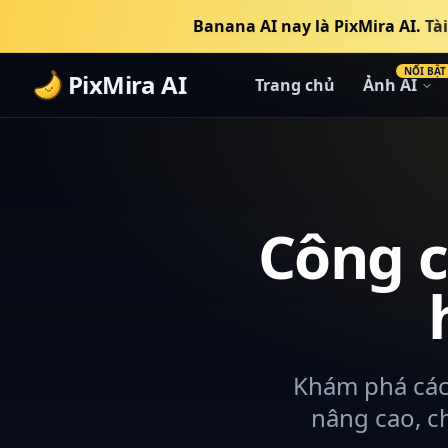
Banana AI nay là PixMira AI.
Tà
NỔI BẬT
PixMira AI
Trang chủ
Ảnh AI
Công c
Khám phá các 
nâng cao, c