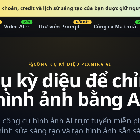
i khoản, credit và lịch sử sáng tạo của bạn được giữ ngu
MỚI
NỔI BẬT
M
Video AI
Thư viện Prompt
Công cụ Ma thuật
CÔNG CỤ KỲ DIỆU PIXMIRA AI
ụ kỳ diệu để ch
hình ảnh bằng A
công cụ hình ảnh AI trực tuyến miễn p
hỉnh sửa sáng tạo và tạo hình ảnh sẵn s