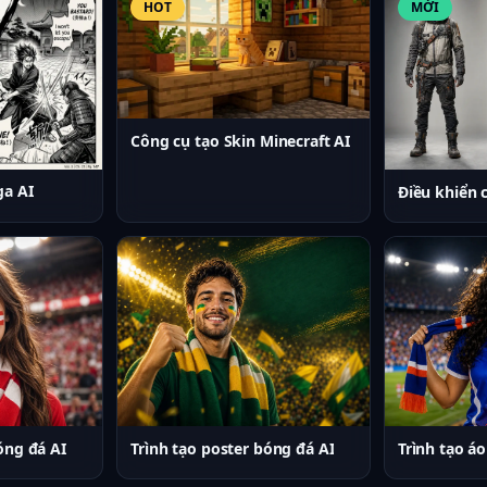
HOT
MỚI
Công cụ tạo Skin Minecraft AI
ga AI
Điều khiển 
óng đá AI
Trình tạo poster bóng đá AI
Trình tạo á