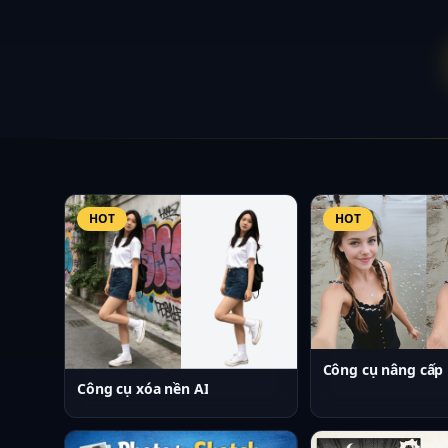
Chọn công cụ hì
HOT
HOT
Công cụ nâng cấp 
Công cụ xóa nền AI