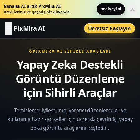
Banana AI artık PixMira AI
Hediyeyi al
Bu 
Kredileriniz ve geçmişiniz güvende.
PixMira AI
Ücretsiz Başlayın
PIXMIRA AI SIHIRLI ARAÇLARI
Yapay Zeka Destekli
Görüntü Düzenleme
için Sihirli Araçlar
Temizleme, iyileştirme, yaratıcı düzenlemeler ve
kullanıma hazır görseller için ücretsiz çevrimiçi yapay
zeka görüntü araçlarını keşfedin.