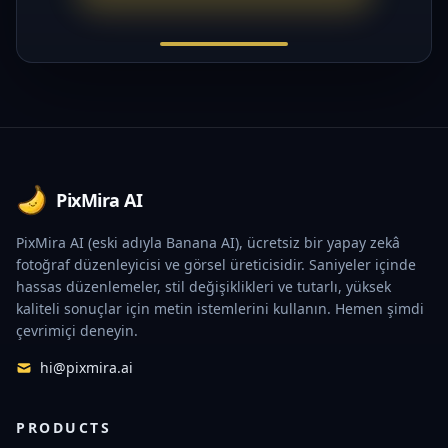
Footer
PixMira AI
PixMira AI (eski adıyla Banana AI), ücretsiz bir yapay zekâ
fotoğraf düzenleyicisi ve görsel üreticisidir. Saniyeler içinde
hassas düzenlemeler, stil değişiklikleri ve tutarlı, yüksek
kaliteli sonuçlar için metin istemlerini kullanın. Hemen şimdi
çevrimiçi deneyin.
hi@pixmira.ai
PRODUCTS