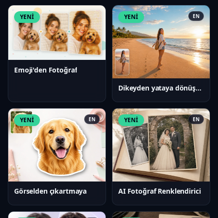
YENİ
YENİ
EN
Emoji'den Fotoğraf
Dikeyden yataya dönüştürücü
YENİ
EN
YENİ
EN
Görselden çıkartmaya
AI Fotoğraf Renklendirici