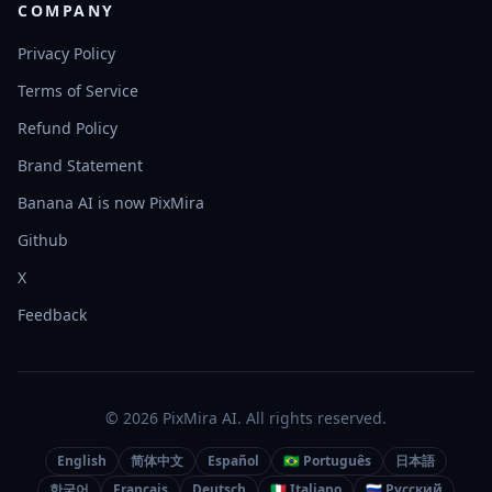
COMPANY
Privacy Policy
Terms of Service
Refund Policy
Brand Statement
Banana AI is now PixMira
Github
X
Feedback
© 2026 PixMira AI. All rights reserved.
English
简体中文
Español
🇧🇷 Português
日本語
한국어
Français
Deutsch
🇮🇹 Italiano
🇷🇺 Русский