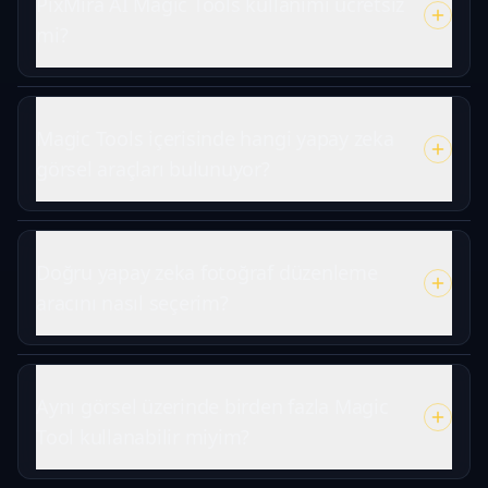
PixMira AI Magic Tools kullanımı ücretsiz
mi?
Magic Tools içerisinde hangi yapay zeka
görsel araçları bulunuyor?
Doğru yapay zeka fotoğraf düzenleme
aracını nasıl seçerim?
Aynı görsel üzerinde birden fazla Magic
Tool kullanabilir miyim?