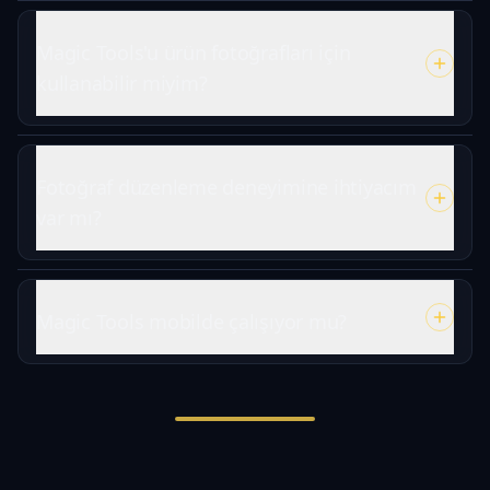
Magic Tools'u ürün fotoğrafları için
kullanabilir miyim?
Fotoğraf düzenleme deneyimine ihtiyacım
var mı?
Magic Tools mobilde çalışıyor mu?