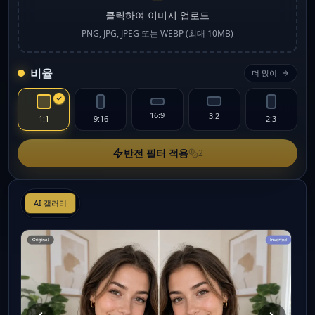
클릭하여 이미지 업로드
PNG, JPG, JPEG 또는 WEBP (최대 10MB)
비율
더 많이
16:9
3:2
1:1
9:16
2:3
반전 필터 적용
2
AI 갤러리