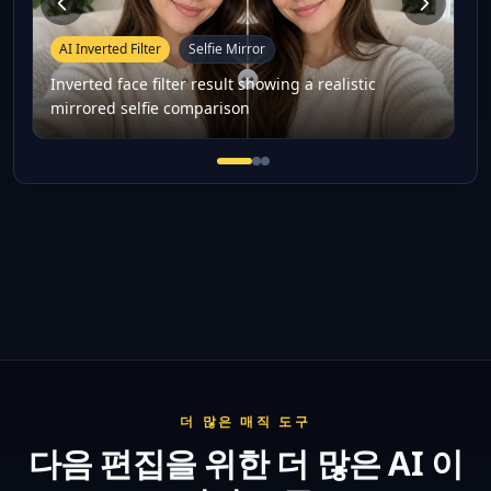
AI Inverted Filter
Selfie Mirror
Inverted face filter result showing a realistic
mirrored selfie comparison
Inverted face filter result sho
Mirror face portrait result p
Inverted filter social media
더 많은 매직 도구
다음 편집을 위한 더 많은 AI 이