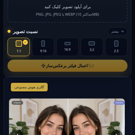
برای آپلود تصویر کلیک کنید
PNG، JPG، JPEG یا WEBP (حداکثر 10MB)
نسبت تصویر
بیشتر
16:9
3:2
1:1
9:16
2:3
اعمال فیلتر برعکس‌ساز
2
گالری هوش مصنوعی