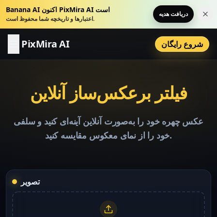
Banana AI اکنون PixMira AI است
دریافت هدیه
لان
اعتبارها و تاریخچه شما محفوظ است.
PixMira AI
شروع رایگان
فیلتر برعکس‌ساز آنلاین
عکس چهره خود را به‌صورت آنلاین آینه‌ای کنید و سلفی
خود را از نمای معکوس مقایسه کنید.
تصویر