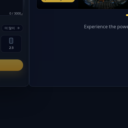
0
/
3000
Experience the powe
더 많이
2:3