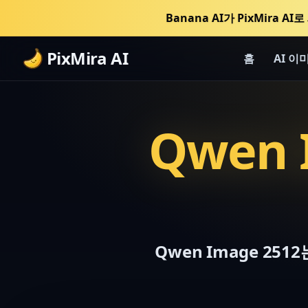
Banana AI가 PixMira 
PixMira AI
홈
AI 이
Qwen 
Qwen Image 2