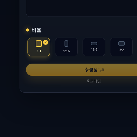
비율
16:9
3:2
1:1
9:16
생성
6
6 크레딧