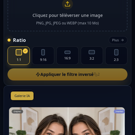
Cliquez pour téléverser une image
PNG, JPG, JPEG ou WEBP (max 10 Mo)
Ratio
Plus
16:9
3:2
1:1
9:16
2:3
Appliquer le filtre inversé
2
Galerie IA