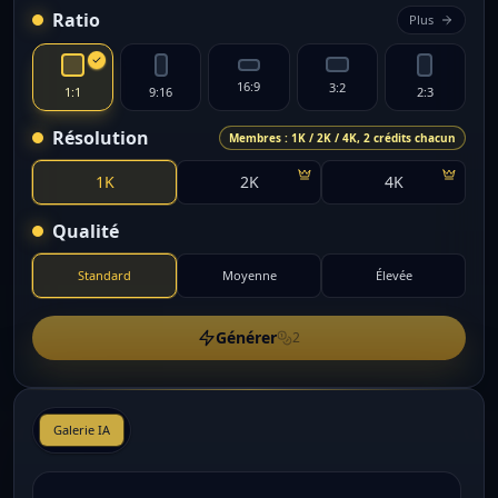
Ratio
Plus
16:9
3:2
1:1
9:16
2:3
Résolution
Membres : 1K / 2K / 4K, 2 crédits chacun
1K
2K
4K
Qualité
Standard
Moyenne
Élevée
Générer
2
Galerie IA