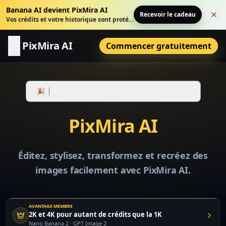
Banana AI devient PixMira AI
Recevoir le cadeau
Fer
Vos crédits et votre historique sont protégés.
PixMira AI
Commencer gratuitement
🎉
Utilisable gratuitement après connexion
PixMira AI
Éditez, stylisez, transformez et recréez des
images facilement avec PixMira AI.
AVANTAGE MEMBRE
2K et 4K pour autant de crédits que la 1K
Nano Banana 2 · GPT Image 2