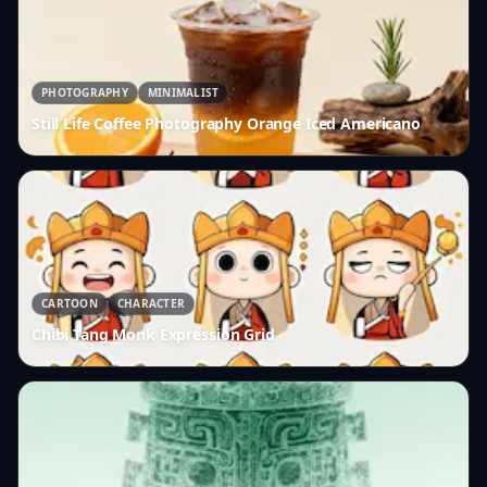
PHOTOGRAPHY
MINIMALIST
Still Life Coffee Photography Orange Iced Americano
CARTOON
CHARACTER
Chibi Tang Monk Expression Grid