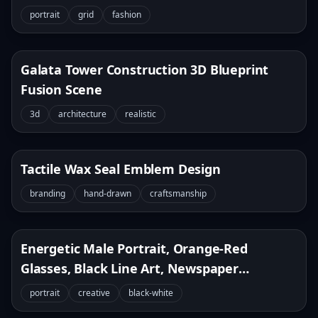
portrait
grid
fashion
Galata Tower Construction 3D Blueprint
Fusion Scene
3d
architecture
realistic
Tactile Wax Seal Emblem Design
branding
hand-drawn
craftsmanship
Energetic Male Portrait, Orange-Red
Glasses, Black Line Art, Newspaper
Background
portrait
creative
black-white