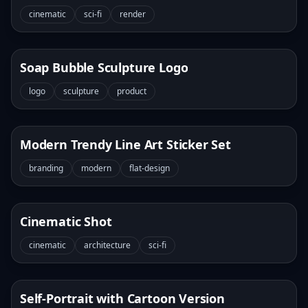
cinematic
sci-fi
render
Soap Bubble Sculpture Logo
logo
sculpture
product
Modern Trendy Line Art Sticker Set
branding
modern
flat-design
Cinematic Shot
cinematic
architecture
sci-fi
Self-Portrait with Cartoon Version