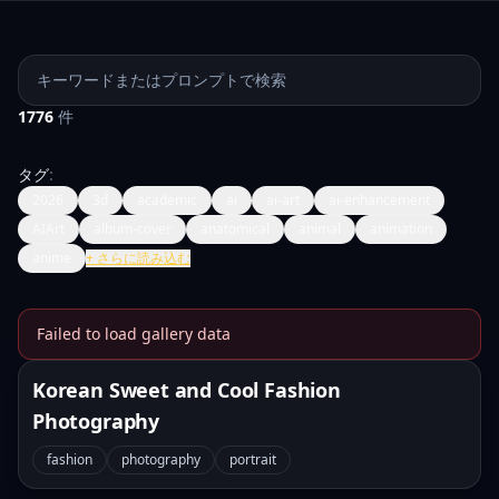
プロンプトを検索
1776
件
タグ
:
2026
3d
academic
ai
ai-art
ai-enhancement
AIArt
album-cover
anatomical
animal
animation
anime
+
さらに読み込む
Failed to load gallery data
Banana Prompts Image Galle
Korean Sweet and Cool Fashion
Photography
fashion
photography
portrait