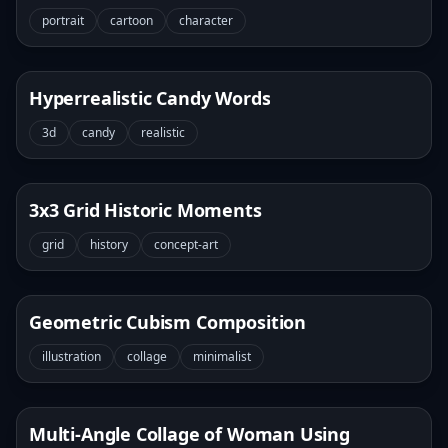
portrait
cartoon
character
Hyperrealistic Candy Words
3d
candy
realistic
3x3 Grid Historic Moments
grid
history
concept-art
Geometric Cubism Composition
illustration
collage
minimalist
Multi-Angle Collage of Woman Using