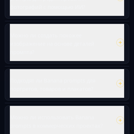
фотографий с помощью ИИ?
Можно ли создать похожее
изображение на основе деталей
промпта?
Подходят ли Banana prompts для
портретов, товаров и плакатов?
Можно ли использовать Banana
prompts в коммерческих проектах?