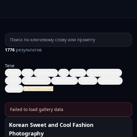
Поиск промптов
1776
результатов
Теги
:
2026
3d
academic
ai
ai-art
ai-enhancement
AIArt
album-cover
anatomical
animal
animation
anime
+
Загрузить ещё
Failed to load gallery data
Banana Prompts Image Galle
Korean Sweet and Cool Fashion
Photography