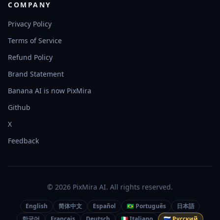
COMPANY
Privacy Policy
Terms of Service
Refund Policy
Brand Statement
Banana AI is now PixMira
Github
X
Feedback
© 2026 PixMira AI. All rights reserved.
English
简体中文
Español
🇧🇷 Português
日本語
한국어
Français
Deutsch
🇮🇹 Italiano
🇷🇺 Русский