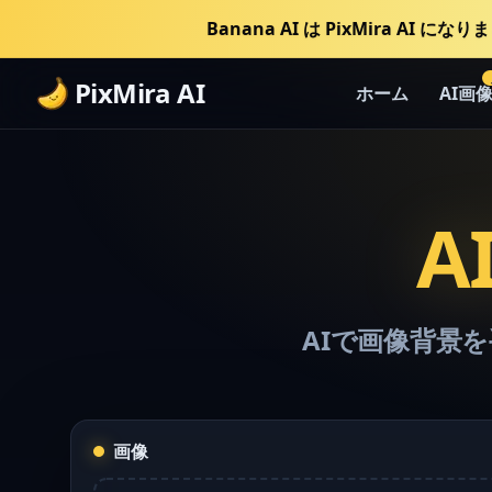
Banana AI は PixMira AI にな
PixMira AI
ホーム
AI画
A
AIで画像背景
画像