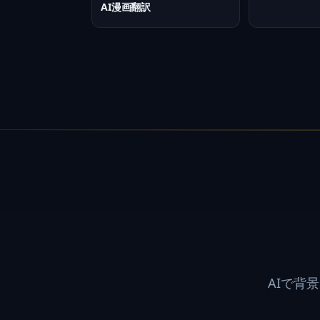
AI漫画翻訳
AIで背