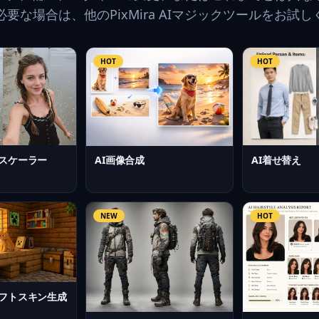
要な場合は、他のPixMira AIマジックツールをお試
HOT
HOT
AI着せ替え
プスケーラー
AI画像合成
NEW
HOT
ラフトスキン生成