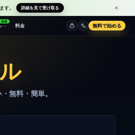
ます。
詳細を見て受け取る
このお
新着
ル
料金
無料で始める
ール
い・無料・簡単。