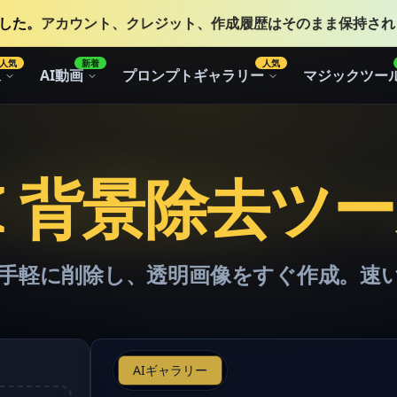
りました。
アカウント、クレジット、作成履歴はそのまま保持され
人気
新着
人気
像
AI動画
プロンプトギャラリー
マジックツー
I 背景除去ツ
を手軽に削除し、透明画像をすぐ作成。速
AIギャラリー