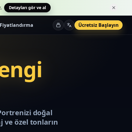
.
Detayları gör ve al
Bu bildi
Fiyatlandırma
Ücretsiz Başlayın
engi
Portrenizi doğal
j ve özel tonların