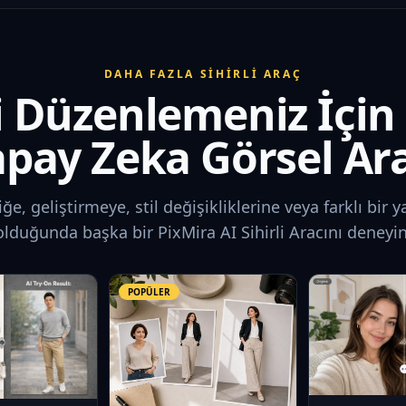
DAHA FAZLA SIHIRLI ARAÇ
i Düzenlemeniz İçin
pay Zeka Görsel Ar
ğe, geliştirmeye, stil değişikliklerine veya farklı bir y
olduğunda başka bir PixMira AI Sihirli Aracını deneyin
POPÜLER