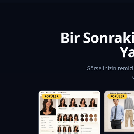
Bir Sonrak
Ya
Görselinizin temizli
POPÜLER
POPÜLER