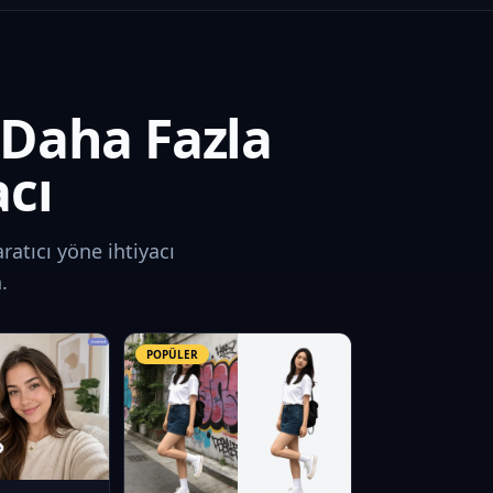
 Daha Fazla
acı
aratıcı yöne ihtiyacı
.
POPÜLER