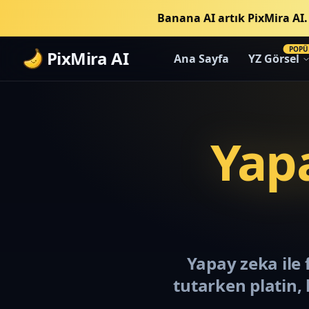
Banana AI artık PixMira AI
POPÜ
PixMira AI
Ana Sayfa
YZ Görsel
Yap
Yapay zeka ile 
tutarken platin, 