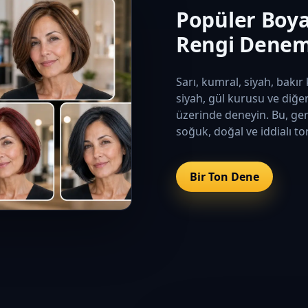
Popüler Boya 
Rengi Dene
Sarı, kumral, siyah, bakır
siyah, gül kurusu ve diğe
üzerinde deneyin. Bu, ge
soğuk, doğal ve iddialı ton
Bir Ton Dene