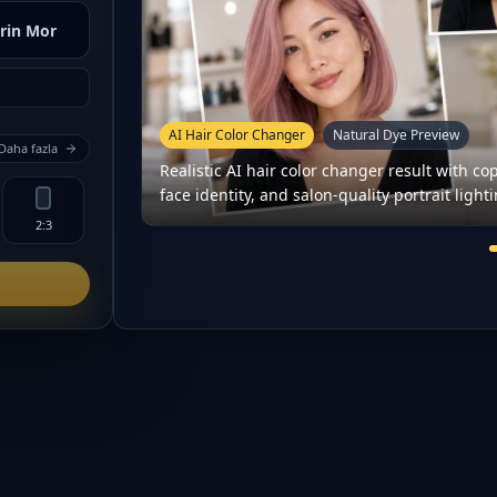
rin Mor
AI Hair Color Changer
Natural Dye Preview
Daha fazla
Realistic AI hair color changer result with c
face identity, and salon-quality portrait light
2:3