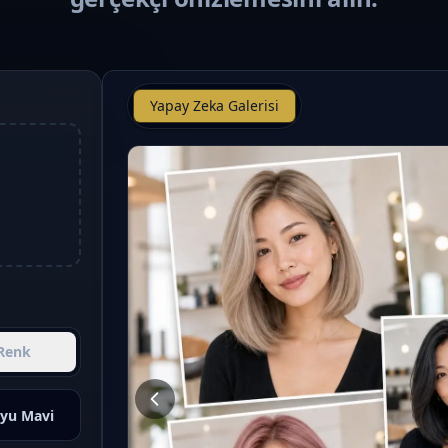
Yapay Zeka Galerisi
Renk
yu Mavi