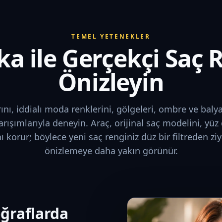
TEMEL YETENEKLER
a ile Gerçekçi Saç 
Önizleyin
nı, iddialı moda renklerini, gölgeleri, ombre ve balya
şımlarıyla deneyin. Araç, orijinal saç modelini, yüz d
nı korur; böylece yeni saç renginiz düz bir filtreden zi
önizlemeye daha yakın görünür.
oğraflarda