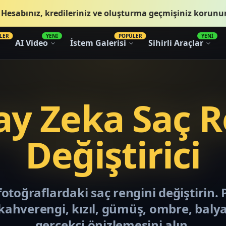
.
Hesabınız, kredileriniz ve oluşturma geçmişiniz korunur
LER
YENİ
POPÜLER
YENİ
AI Video
İstem Galerisi
Sihirli Araçlar
ay Zeka Saç R
Değiştirici
fotoğraflardaki saç rengini değiştirin. 
kahverengi, kızıl, gümüş, ombre, balya
gerçekçi önizlemesini alın.