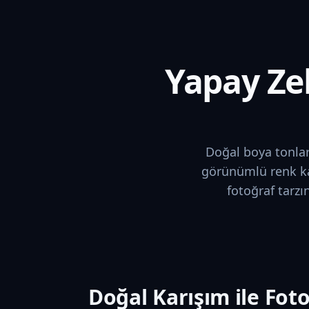
Yapay Zek
Doğal boya tonları
görünümlü renk karı
fotoğraf tarzı
Doğal Karışım ile Fot