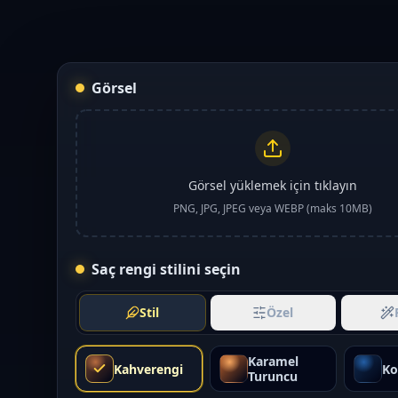
Görsel
Görsel yüklemek için tıklayın
PNG, JPG, JPEG veya WEBP (maks 10MB)
Saç rengi stilini seçin
Stil
Özel
Karamel
Kahverengi
Ko
Turuncu