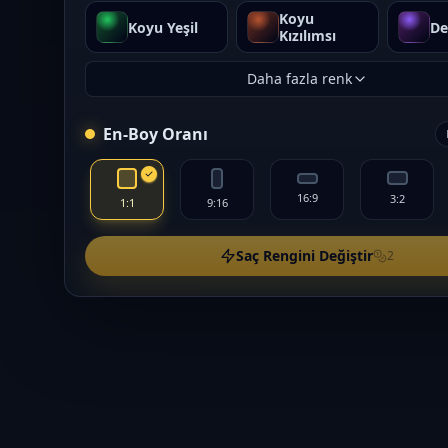
Koyu
Koyu Yeşil
De
Kızılımsı
Daha fazla renk
En-Boy Oranı
16:9
3:2
1:1
9:16
Saç Rengini Değiştir
2