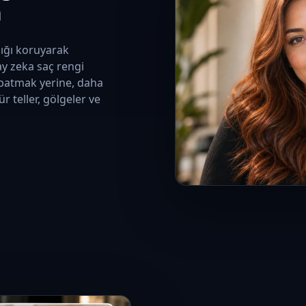
n
ışığı koruyarak
ay zeka saç rengi
kapatmak yerine, daha
r teller, gölgeler ve