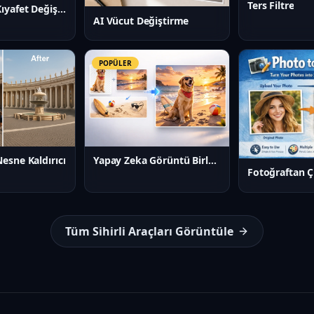
Ters Filtre
Yapay Zeka Kıyafet Değiştirici
AI Vücut Değiştirme
POPÜLER
esne Kaldırıcı
Yapay Zeka Görüntü Birleştirici
Fotoğraftan Ç
Tüm Sihirli Araçları Görüntüle