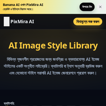
Banana AI এখন PixMira AI
উপহার নিন
এই ন
ক্রেডিট ও ইতিহাস নিরাপদ আছে।
PixMira AI
বিনামূল্যে শুরু করুন
AI Image Style Library
বিভিন্ন সৃজনশীল প্রয়োজনের জন্য জনপ্রিয় ও ব্যবহারযোগ্য AI ইমেজ
স্টাইলের একটি সংগৃহীত লাইব্রেরি। ক্যাটাগরি বা ট্যাগ অনুযায়ী ব্রাউজ করুন
এবং যেকোনো স্টাইল সরাসরি AI ইমেজ জেনারেশনে প্রয়োগ করুন।
ক্যাটাগরি
: