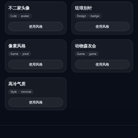
不二家头像
珐琅别针
Cute
avatar
Design
badge
使用风格
使用风格
像素风格
动物森友会
Game
pixel
Game
game
使用风格
使用风格
高冷气质
Style
minimal
使用风格
Footer