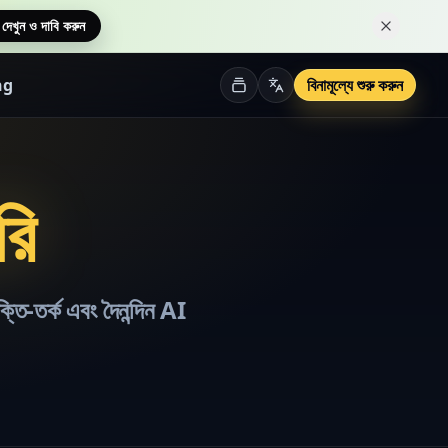
 দেখুন ও দাবি করুন
এই নোটিশটি 
ng
বিনামূল্যে শুরু করুন
রি
তি-তর্ক এবং দৈনন্দিন AI