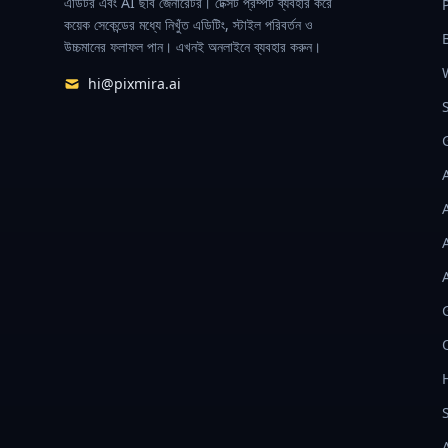
এডিটর এবং AI ছবি জেনারেটর। টেক্সট প্রম্পট ব্যবহার করে
কয়েক সেকেন্ডের মধ্যে নিখুঁত এডিটিং, স্টাইল পরিবর্তন ও
উচ্চমানের ফলাফল পান। এখনই অনলাইনে ব্যবহার করুন।
hi@pixmira.ai