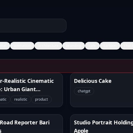
imal
animation
architecture
branding
cafe
cartoon
chara
s Image Gallery
r-Realistic Cinematic
Delicious Cake
e: Urban Giant
chatgpt
pective
atic
realistic
product
 Road Reporter Bari
Studio Portrait Holdin
s
Apple