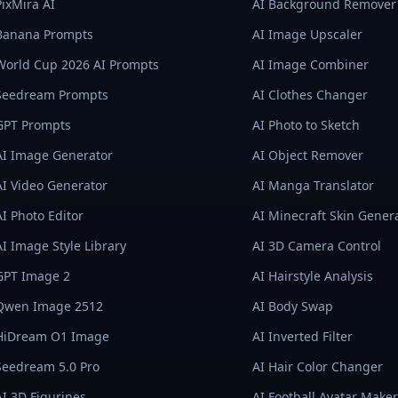
PixMira AI
AI Background Remover
Banana Prompts
AI Image Upscaler
World Cup 2026 AI Prompts
AI Image Combiner
Seedream Prompts
AI Clothes Changer
GPT Prompts
AI Photo to Sketch
AI Image Generator
AI Object Remover
AI Video Generator
AI Manga Translator
AI Photo Editor
AI Minecraft Skin Gener
AI Image Style Library
AI 3D Camera Control
GPT Image 2
AI Hairstyle Analysis
Qwen Image 2512
AI Body Swap
HiDream O1 Image
AI Inverted Filter
Seedream 5.0 Pro
AI Hair Color Changer
AI 3D Figurines
AI Football Avatar Maker