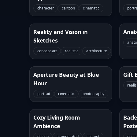
Split Portrait
character
cartoon
cinematic
portra
Reality and Vision in
Anat
Sketches
anat
concept-art
realistic
architecture
Aperture Beauty at Blue
Gift
Hour
realis
portrait
cinematic
photography
Cozy Living Room
Back
Ambience
Poste
design
ai-generated
chatgpt
poste