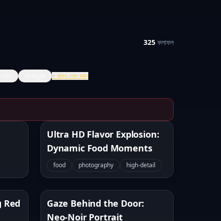
325
ফলাফল
cter
chatgpt
+
আরও লোড করুন
Ultra HD Flavor Explosion:
Dynamic Food Moments
food
photography
high-detail
g Red
Gaze Behind the Door:
Neo-Noir Portrait