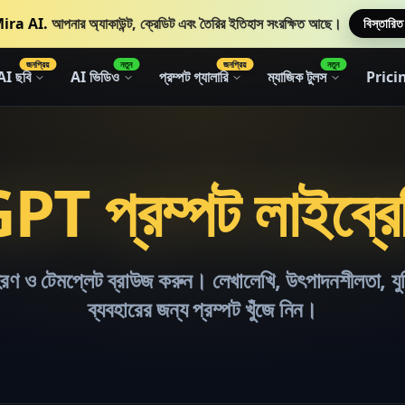
ira AI.
আপনার অ্যাকাউন্ট, ক্রেডিট এবং তৈরির ইতিহাস সংরক্ষিত আছে।
বিস্তারিত
জনপ্রিয়
নতুন
জনপ্রিয়
নতুন
AI ছবি
AI ভিডিও
প্রম্পট গ্যালারি
ম্যাজিক টুলস
Prici
PT প্রম্পট লাইব্রে
ণ ও টেমপ্লেট ব্রাউজ করুন। লেখালেখি, উৎপাদনশীলতা, যুক্
ব্যবহারের জন্য প্রম্পট খুঁজে নিন।