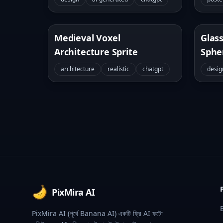
Medieval Voxel
Glas
Architecture Sprite
Sphe
architecture
realistic
chatgpt
desig
Footer
PixMira AI
PixMira AI (পূর্বে Banana AI) একটি ফ্রি AI ফটো