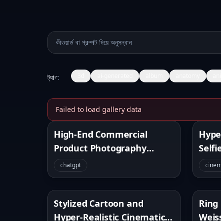
প্রম্পট অনুসন্ধান
3d
ai-generated
album
anatomy
an
ট্যাগ
:
Failed to load gallery data
Banana Prompt
High-End Commercial
Hype
Product Photography
Selfi
Close-Up
Pers
chatgpt
cinem
Stylized Cartoon and
Ring
Hyper-Realistic Cinematic
Weis