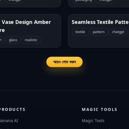
s Vase Design Amber
Seamless Textile Patt
re
textile
pattern
chatgpt
n
glass
realistic
আরও লোড করুন
PRODUCTS
MAGIC TOOLS
Banana AI
Magic Tools