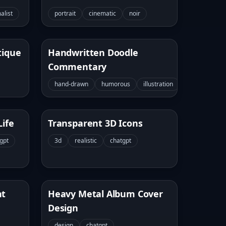
alist
portrait
cinematic
noir
tique
Handwritten Doodle
Commentary
hand-drawn
humorous
illustration
Life
Transparent 3D Icons
gpt
3d
realistic
chatgpt
nt
Heavy Metal Album Cover
Design
design
chatgpt