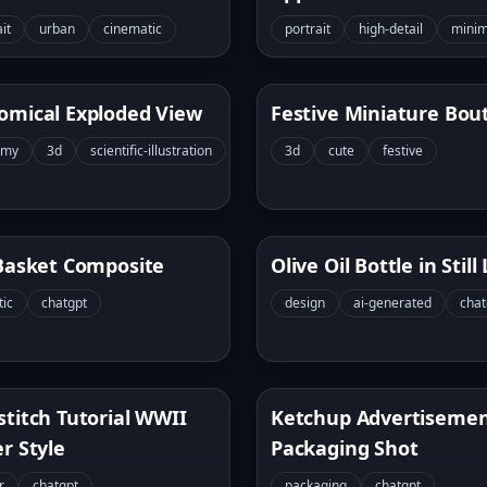
it
urban
cinematic
portrait
high-detail
minim
omical Exploded View
Festive Miniature Bou
omy
3d
scientific-illustration
3d
cute
festive
 Basket Composite
Olive Oil Bottle in Still 
tic
chatgpt
design
ai-generated
chat
stitch Tutorial WWII
Ketchup Advertiseme
r Style
Packaging Shot
r
chatgpt
packaging
chatgpt