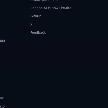
Banana AI is now PixMira
Github
X
Feedback
ator
tor
ator