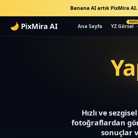
Banana AI artık PixMira AI
POPÜ
PixMira AI
Ana Sayfa
YZ Görsel
Ya
Hızlı ve sezgis
fotoğraflardan görs
sonuçlar v