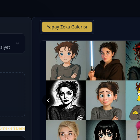
Yapay Zeka Galerisi
siyet
Örnekleri Dene