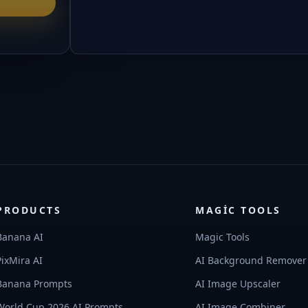
PRODUCTS
MAGIC TOOLS
Banana AI
Magic Tools
PixMira AI
AI Background Remover
Banana Prompts
AI Image Upscaler
World Cup 2026 AI Prompts
AI Image Combiner