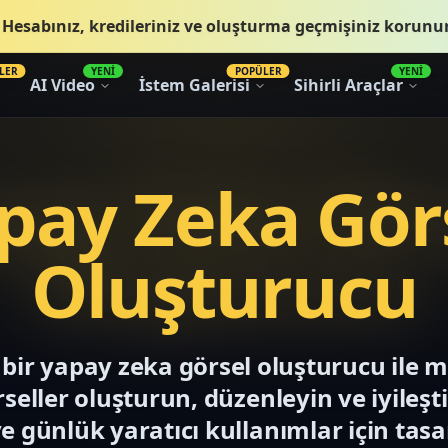
.
Hesabınız, kredileriniz ve oluşturma geçmişiniz korunur
LER
YENİ
POPÜLER
YENİ
AI Video
İstem Galerisi
Sihirli Araçlar
pay Zeka Gör
Oluşturucu
el bir yapay zeka görsel oluşturucu ile 
eller oluşturun, düzenleyin ve iyileşti
e günlük yaratıcı kullanımlar için tasa