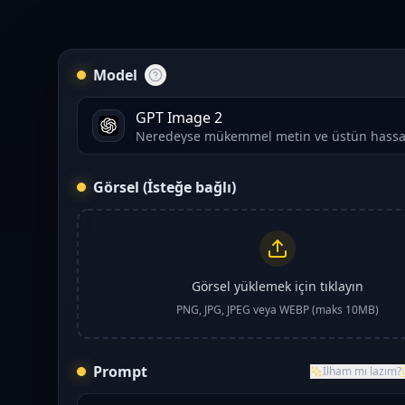
Model
GPT Image 2
Neredeyse mükemmel metin ve üstün hassa
Görsel (İsteğe bağlı)
Görsel yüklemek için tıklayın
PNG, JPG, JPEG veya WEBP (maks 10MB)
Prompt
İlham mı lazım?