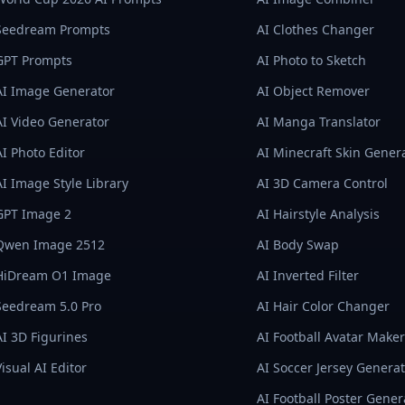
Seedream Prompts
AI Clothes Changer
GPT Prompts
AI Photo to Sketch
AI Image Generator
AI Object Remover
AI Video Generator
AI Manga Translator
AI Photo Editor
AI Minecraft Skin Gener
AI Image Style Library
AI 3D Camera Control
GPT Image 2
AI Hairstyle Analysis
Qwen Image 2512
AI Body Swap
HiDream O1 Image
AI Inverted Filter
Seedream 5.0 Pro
AI Hair Color Changer
AI 3D Figurines
AI Football Avatar Maker
Visual AI Editor
AI Soccer Jersey Genera
AI Football Poster Gener