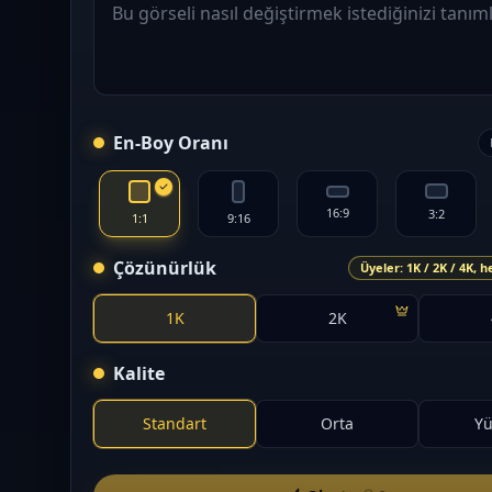
En-Boy Oranı
16:9
3:2
1:1
9:16
Çözünürlük
Üyeler: 1K / 2K / 4K, h
1K
2K
Kalite
Standart
Orta
Yü