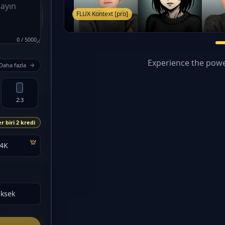
FLUX Kontext [pro]
0
/
5000
Experience the powe
Daha fazla
2:3
er biri 2 kredi
4K
ksek