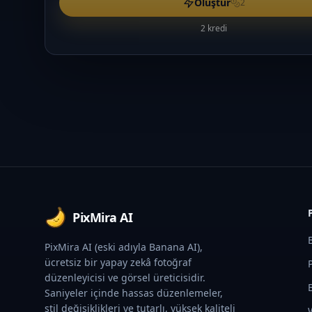
Oluştur
2
2 kredi
Footer
PixMira AI
PixMira AI (eski adıyla Banana AI),
ücretsiz bir yapay zekâ fotoğraf
düzenleyicisi ve görsel üreticisidir.
Saniyeler içinde hassas düzenlemeler,
stil değişiklikleri ve tutarlı, yüksek kaliteli