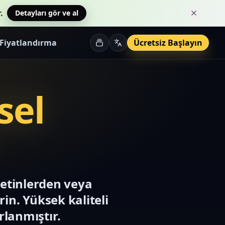
.
Detayları gör ve al
Bu bildi
Fiyatlandırma
Ücretsiz Başlayın
sel
metinlerden veya
rin. Yüksek kaliteli
rlanmıştır.