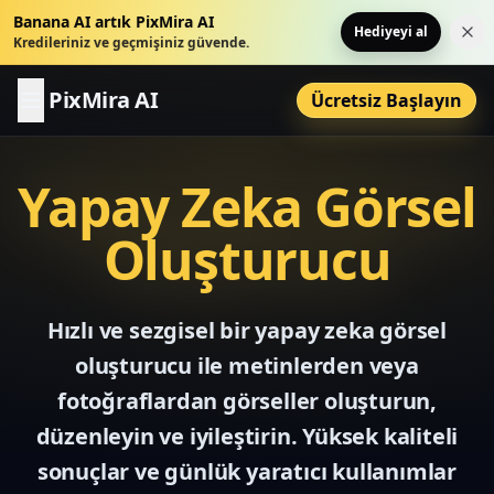
Banana AI artık PixMira AI
Hediyeyi al
Bu 
Kredileriniz ve geçmişiniz güvende.
PixMira AI
Ücretsiz Başlayın
Yapay Zeka Görsel
Oluşturucu
Hızlı ve sezgisel bir yapay zeka görsel
oluşturucu ile metinlerden veya
fotoğraflardan görseller oluşturun,
düzenleyin ve iyileştirin. Yüksek kaliteli
sonuçlar ve günlük yaratıcı kullanımlar