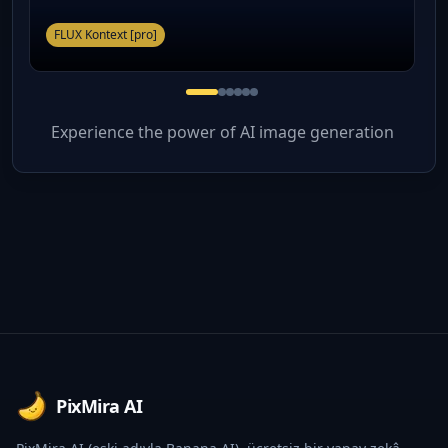
FLUX Kontext [pro]
Experience the power of AI image generation
Footer
PixMira AI