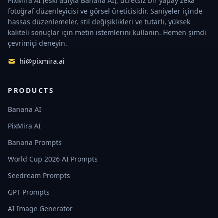
PixMira AI (eski adıyla Banana AI), ücretsiz bir yapay zekâ
fotoğraf düzenleyicisi ve görsel üreticisidir. Saniyeler içinde
hassas düzenlemeler, stil değişiklikleri ve tutarlı, yüksek
kaliteli sonuçlar için metin istemlerini kullanın. Hemen şimdi
çevrimiçi deneyin.
hi@pixmira.ai
PRODUCTS
Banana AI
PixMira AI
Banana Prompts
World Cup 2026 AI Prompts
Seedream Prompts
GPT Prompts
AI Image Generator