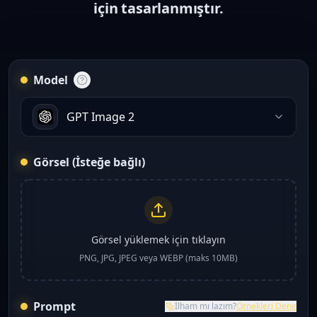
için tasarlanmıştır.
Model
GPT Image 2
Görsel (İsteğe bağlı)
Görsel yüklemek için tıklayın
PNG, JPG, JPEG veya WEBP (maks 10MB)
Prompt
İlham mı lazım?
Örnekleri Dene