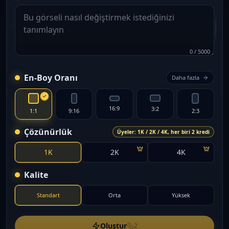
0
/
5000
En-Boy Oranı
Daha fazla
16:9
3:2
1:1
9:16
2:3
Çözünürlük
Üyeler: 1K / 2K / 4K, her biri 2 kredi
1K
2K
4K
Kalite
Standart
Orta
Yüksek
Oluştur
2