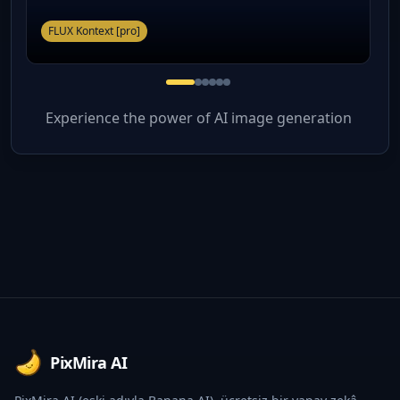
FLUX Kontext [pro]
Experience the power of AI image generation
Footer
PixMira AI