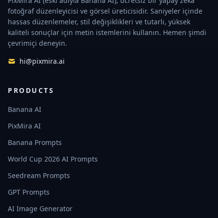
PixMira AI (eski adıyla Banana AI), ücretsiz bir yapay zekâ
fotoğraf düzenleyicisi ve görsel üreticisidir. Saniyeler içinde
hassas düzenlemeler, stil değişiklikleri ve tutarlı, yüksek
kaliteli sonuçlar için metin istemlerini kullanın. Hemen şimdi
çevrimiçi deneyin.
hi@pixmira.ai
PRODUCTS
Banana AI
PixMira AI
Banana Prompts
World Cup 2026 AI Prompts
Seedream Prompts
GPT Prompts
AI Image Generator