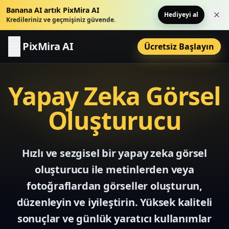
Banana AI artık PixMira AI
Hediyeyi al
Bu 
Kredileriniz ve geçmişiniz güvende.
PixMira AI
Ücretsiz Başlayın
Yapay Zeka Görsel
Oluşturucu
Hızlı ve sezgisel bir yapay zeka görsel
oluşturucu ile metinlerden veya
fotoğraflardan görseller oluşturun,
düzenleyin ve iyileştirin. Yüksek kaliteli
sonuçlar ve günlük yaratıcı kullanımlar