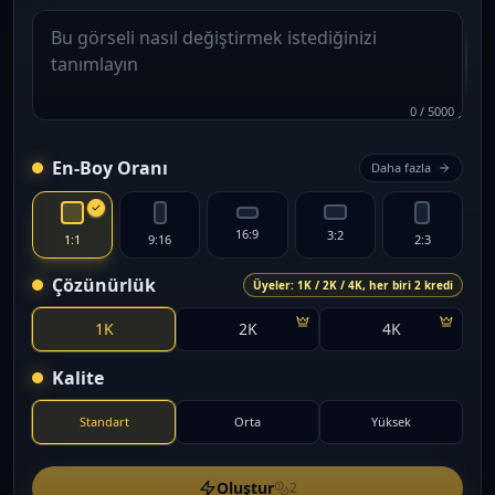
0
/
5000
En-Boy Oranı
Daha fazla
16:9
3:2
1:1
9:16
2:3
Çözünürlük
Üyeler: 1K / 2K / 4K, her biri 2 kredi
1K
2K
4K
Kalite
Standart
Orta
Yüksek
Oluştur
2