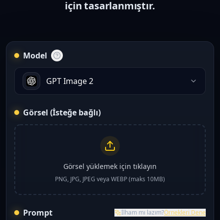
için tasarlanmıştır.
Model
GPT Image 2
Görsel (İsteğe bağlı)
Görsel yüklemek için tıklayın
PNG, JPG, JPEG veya WEBP (maks 10MB)
Prompt
İlham mı lazım?
Örnekleri Dene