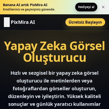
Banana AI artık PixMira AI
Hediyeyi al
Bu 
Kredileriniz ve geçmişiniz güvende.
PixMira AI
Ücretsiz Başlayın
Yapay Zeka Görsel
Oluşturucu
Hızlı ve sezgisel bir yapay zeka görsel
oluşturucu ile metinlerden veya
fotoğraflardan görseller oluşturun,
düzenleyin ve iyileştirin. Yüksek kaliteli
sonuçlar ve günlük yaratıcı kullanımlar