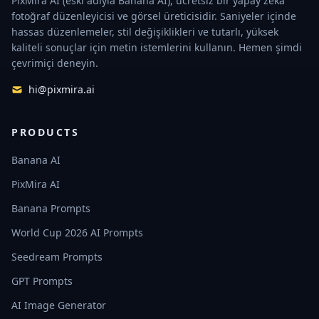
PixMira AI (eski adıyla Banana AI), ücretsiz bir yapay zekâ
fotoğraf düzenleyicisi ve görsel üreticisidir. Saniyeler içinde
hassas düzenlemeler, stil değişiklikleri ve tutarlı, yüksek
kaliteli sonuçlar için metin istemlerini kullanın. Hemen şimdi
çevrimiçi deneyin.
hi@pixmira.ai
PRODUCTS
Banana AI
PixMira AI
Banana Prompts
World Cup 2026 AI Prompts
Seedream Prompts
GPT Prompts
AI Image Generator