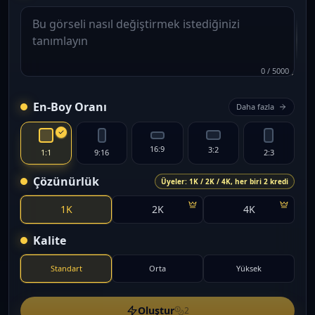
0
/
5000
En-Boy Oranı
Daha fazla
16:9
3:2
1:1
9:16
2:3
Çözünürlük
Üyeler: 1K / 2K / 4K, her biri 2 kredi
1K
2K
4K
Kalite
Standart
Orta
Yüksek
Oluştur
2