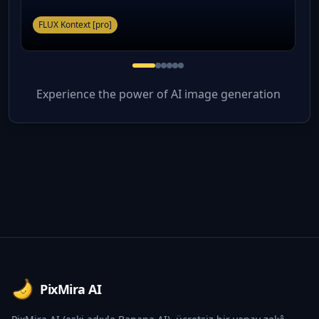
FLUX Kontext [pro]
Experience the power of AI image generation
Footer
PixMira AI