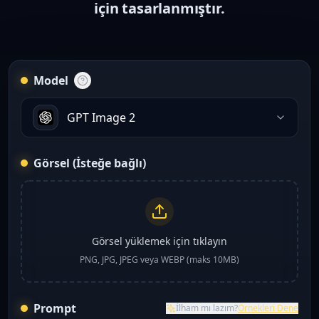
için tasarlanmıştır.
Model
GPT Image 2
Görsel (İsteğe bağlı)
Görsel yüklemek için tıklayın
PNG, JPG, JPEG veya WEBP (maks 10MB)
Prompt
İlham mı lazım?
Örnekleri Dene