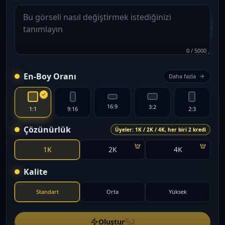
0
/
5000
En-Boy Oranı
Daha fazla
16:9
3:2
1:1
9:16
2:3
Çözünürlük
Üyeler: 1K / 2K / 4K, her biri 2 kredi
1K
2K
4K
Kalite
Standart
Orta
Yüksek
Oluştur
2