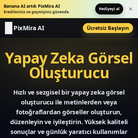
Banana AI artık PixMira AI
Hediyeyi al
Bu 
Kredileriniz ve geçmişiniz güvende.
PixMira AI
Ücretsiz Başlayın
Yapay Zeka Görsel
Oluşturucu
Hızlı ve sezgisel bir yapay zeka görsel
oluşturucu ile metinlerden veya
fotoğraflardan görseller oluşturun,
düzenleyin ve iyileştirin. Yüksek kaliteli
sonuçlar ve günlük yaratıcı kullanımlar