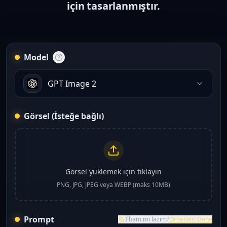
için tasarlanmıştır.
Model
GPT Image 2
Görsel (İsteğe bağlı)
Görsel yüklemek için tıklayın
PNG, JPG, JPEG veya WEBP (maks 10MB)
Prompt
İlham mı lazım?
Örnekleri Dene