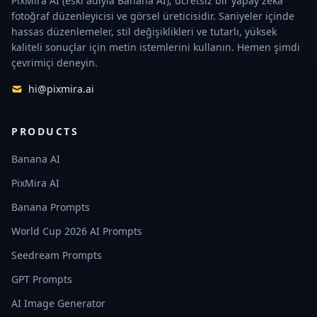
PixMira AI (eski adıyla Banana AI), ücretsiz bir yapay zekâ
fotoğraf düzenleyicisi ve görsel üreticisidir. Saniyeler içinde
hassas düzenlemeler, stil değişiklikleri ve tutarlı, yüksek
kaliteli sonuçlar için metin istemlerini kullanın. Hemen şimdi
çevrimiçi deneyin.
hi@pixmira.ai
PRODUCTS
Banana AI
PixMira AI
Banana Prompts
World Cup 2026 AI Prompts
Seedream Prompts
GPT Prompts
AI Image Generator