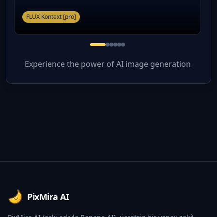
FLUX Kontext [pro]
Experience the power of AI image generation
Footer
PixMira AI