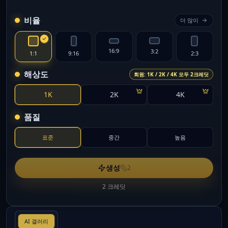
비율
더 많이
16:9
3:2
1:1
9:16
2:3
해상도
회원: 1K / 2K / 4K 모두 2크레딧
1K
2K
4K
품질
표준
중간
높음
생성
2
2 크레딧
AI 갤러리