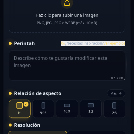
Haz clic para subir una imagen
PNG, JPG, JPEG o WEBP (máx. 10MB)
Perintah
¿Necesitas inspiración?
Ver ejemplos
0
/
3000
Relación de aspecto
Más
16:9
3:2
1:1
9:16
2:3
Resolución