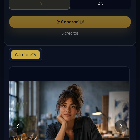
1K
2K
Generar
6
6 créditos
Galería de IA