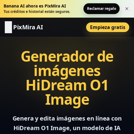
Banana AI ahora es PixMira AI
Reclamar regalo
Cer
Tus créditos e historial están seguros.
PixMira AI
Empieza gratis
Generador de
imágenes
HiDream O1
Image
Genera y edita imágenes en línea con
HiDream O1 Image, un modelo de IA