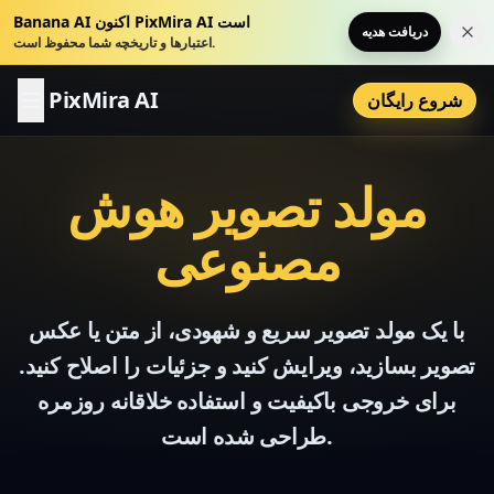
Banana AI اکنون PixMira AI است
دریافت هدیه
لان
اعتبارها و تاریخچه شما محفوظ است.
PixMira AI
شروع رایگان
مولد تصویر هوش
مصنوعی
با یک مولد تصویر سریع و شهودی، از متن یا عکس
تصویر بسازید، ویرایش کنید و جزئیات را اصلاح کنید.
برای خروجی باکیفیت و استفاده خلاقانه روزمره
طراحی شده است.