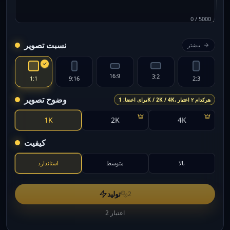
0
/
5000
نسبت تصویر
بیشتر
16:9
3:2
1:1
9:16
2:3
وضوح تصویر
برای اعضا: 1K / 2K / 4K، هرکدام ۲ اعتبار
1K
2K
4K
کیفیت
بالا
متوسط
استاندارد
تولید
2
2 اعتبار