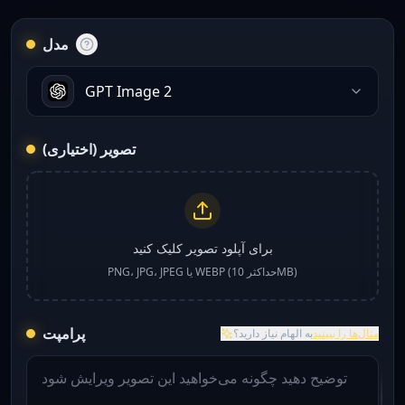
مدل
GPT Image 2
تصویر (اختیاری)
برای آپلود تصویر کلیک کنید
PNG، JPG، JPEG یا WEBP (حداکثر 10MB)
پرامپت
مثال‌ها را ببینید
به الهام نیاز دارید؟