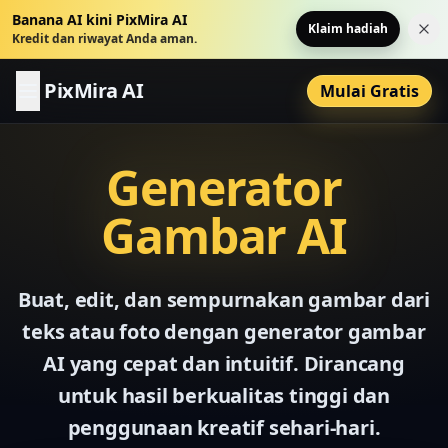
Banana AI kini PixMira AI
Klaim hadiah
Tut
Kredit dan riwayat Anda aman.
PixMira AI
Mulai Gratis
Generator
Gambar AI
Buat, edit, dan sempurnakan gambar dari
teks atau foto dengan generator gambar
AI yang cepat dan intuitif. Dirancang
untuk hasil berkualitas tinggi dan
penggunaan kreatif sehari-hari.