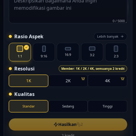
0
/
5000
Rasio Aspek
Lebih banyak
16:9
3:2
1:1
9:16
2:3
Resolusi
Member: 1K / 2K / 4K, semuanya 2 kredit
1K
2K
4K
Kualitas
Standar
Sedang
Tinggi
Hasilkan
2
2 kredit