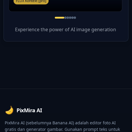
FLUX Kontext [pro]
Experience the power of AI image generation
Footer
PixMira AI
PixMira AI (sebelumnya Banana AI) adalah editor foto AI
gratis dan generator gambar. Gunakan prompt teks untuk