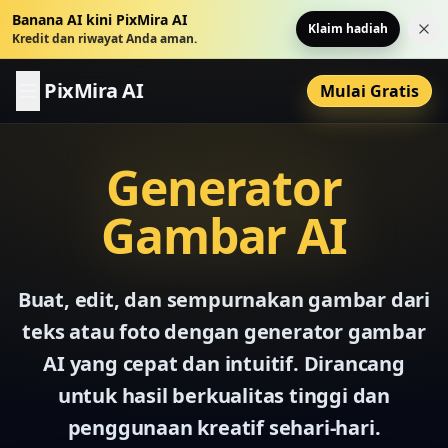
Banana AI kini PixMira AI
Klaim hadiah
Tut
Kredit dan riwayat Anda aman.
PixMira AI
Mulai Gratis
Generator
Gambar AI
Buat, edit, dan sempurnakan gambar dari
teks atau foto dengan generator gambar
AI yang cepat dan intuitif. Dirancang
untuk hasil berkualitas tinggi dan
penggunaan kreatif sehari-hari.