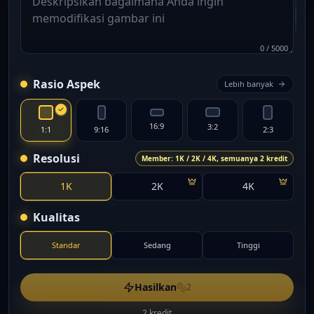
0
/
5000
Rasio Aspek
Lebih banyak
16:9
3:2
1:1
9:16
2:3
Resolusi
Member: 1K / 2K / 4K, semuanya 2 kredit
1K
2K
4K
Kualitas
Standar
Sedang
Tinggi
Hasilkan
2
2 kredit