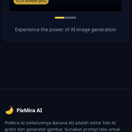
FLUX Kontext [pro]
Experience the power of AI image generation
Footer
PixMira AI
PixMira AI (sebelumnya Banana AI) adalah editor foto AI
gratis dan generator gambar. Gunakan prompt teks untuk