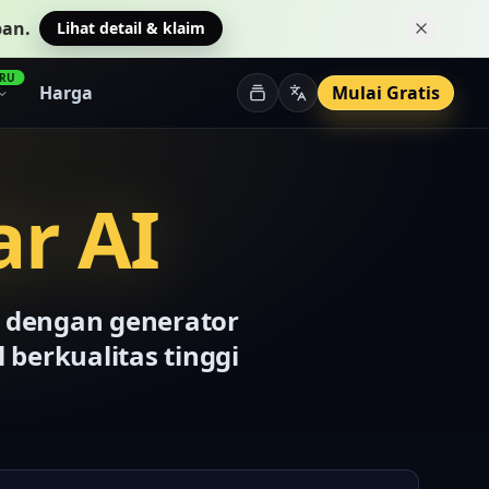
pan.
Lihat detail & klaim
Tutup p
RU
Harga
Mulai Gratis
r AI
o dengan generator
 berkualitas tinggi