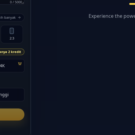
0
/
5000
Experience the powe
ih banyak
2:3
anya 2 kredit
4K
inggi