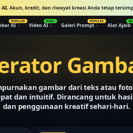
 AI.
Akun, kredit, dan riwayat kreasi Anda tetap tersim
POPULER
BARU
POPULER
BA
bar AI
Video AI
Galeri Prompt
Alat Ajaib
erator Gamba
empurnakan gambar dari teks atau fot
at dan intuitif. Dirancang untuk hasil
dan penggunaan kreatif sehari-hari.