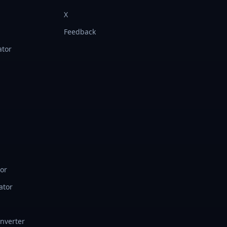
X
Feedback
ator
tor
ator
onverter