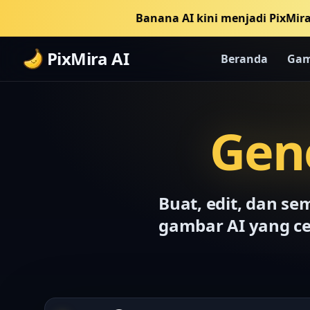
Banana AI kini menjadi PixMira
PixMira AI
Beranda
Gam
Gen
Buat, edit, dan s
gambar AI yang cep