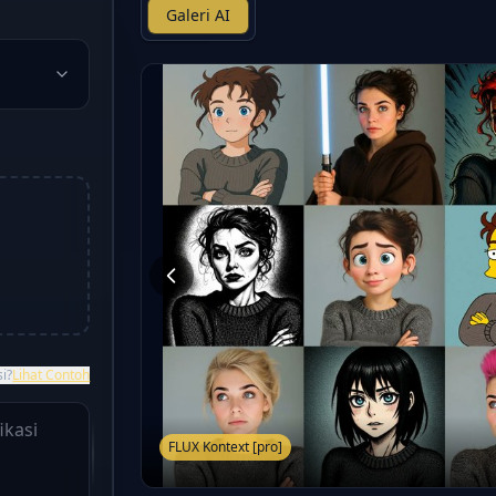
Galeri AI
si?
Lihat Contoh
FLUX Kontext [pro]