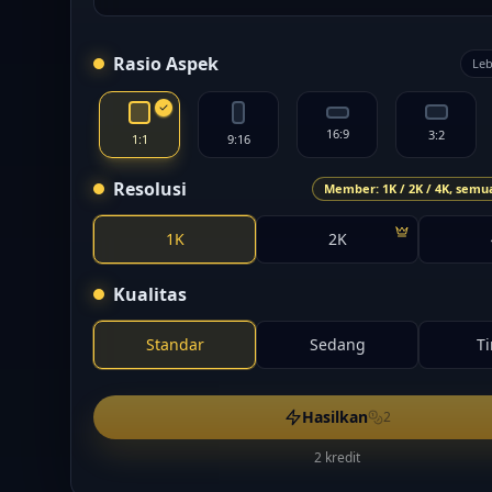
Rasio Aspek
Leb
16:9
3:2
1:1
9:16
Resolusi
Member: 1K / 2K / 4K, semu
1K
2K
Kualitas
Standar
Sedang
T
Hasilkan
2
2 kredit