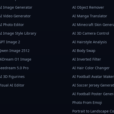
AI Image Generator
AI Object Remover
AI Video Generator
AI Manga Translator
AI Photo Editor
AI Minecraft Skin Gener
AI Image Style Library
AI 3D Camera Control
GPT Image 2
AI Hairstyle Analysis
Qwen Image 2512
AI Body Swap
HiDream O1 Image
AI Inverted Filter
Seedream 5.0 Pro
AI Hair Color Changer
AI 3D Figurines
AI Football Avatar Maker
Visual AI Editor
AI Soccer Jersey Genera
AI Football Poster Gener
Photo From Emoji
Portrait to Landscape C