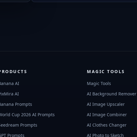
PRODUCTS
MAGIC TOOLS
Banana AI
Magic Tools
PixMira AI
AI Background Remover
Banana Prompts
AI Image Upscaler
World Cup 2026 AI Prompts
AI Image Combiner
Seedream Prompts
AI Clothes Changer
GPT Prompts
AI Photo to Sketch