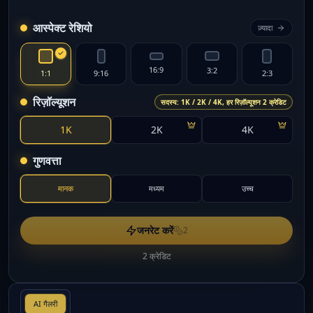
आस्पेक्ट रेशियो
ज़्यादा
16:9
3:2
1:1
9:16
2:3
रिज़ॉल्यूशन
सदस्य: 1K / 2K / 4K, हर रिज़ॉल्यूशन 2 क्रेडिट
1K
2K
4K
गुणवत्ता
मानक
मध्यम
उच्च
जनरेट करें
2
2 क्रेडिट
AI गैलरी