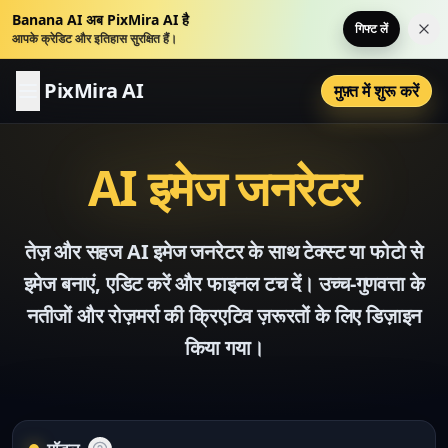
Banana AI अब PixMira AI है
गिफ्ट लें
इस स
आपके क्रेडिट और इतिहास सुरक्षित हैं।
PixMira AI
मुफ़्त में शुरू करें
AI इमेज जनरेटर
तेज़ और सहज AI इमेज जनरेटर के साथ टेक्स्ट या फोटो से
इमेज बनाएं, एडिट करें और फाइनल टच दें। उच्च-गुणवत्ता के
नतीजों और रोज़मर्रा की क्रिएटिव ज़रूरतों के लिए डिज़ाइन
किया गया।