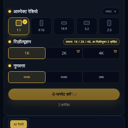
आस्पेक्ट रेशियो
ज़्यादा
16:9
3:2
1:1
9:16
2:3
रिज़ॉल्यूशन
सदस्य: 1K / 2K / 4K, हर रिज़ॉल्यूशन 2 क्रेडिट
1K
2K
4K
गुणवत्ता
मानक
मध्यम
उच्च
जनरेट करें
2
2 क्रेडिट
AI गैलरी