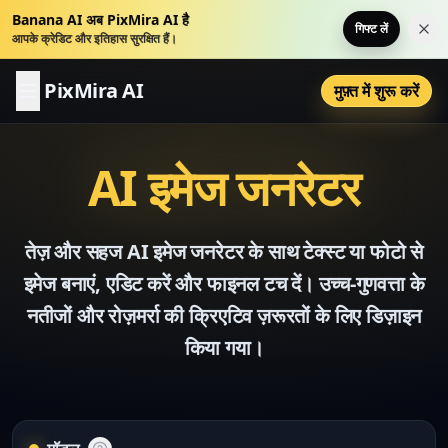
Banana AI अब PixMira AI है
गिफ्ट लें
इस स
आपके क्रेडिट और इतिहास सुरक्षित हैं।
PixMira AI
मुफ़्त में शुरू करें
AI इमेज जनरेटर
तेज़ और सहज AI इमेज जनरेटर के साथ टेक्स्ट या फोटो से
इमेज बनाएं, एडिट करें और फाइनल टच दें। उच्च-गुणवत्ता के
नतीजों और रोज़मर्रा की क्रिएटिव ज़रूरतों के लिए डिज़ाइन
किया गया।