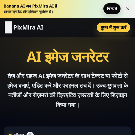
Banana AI अब PixMira AI है
गिफ्ट लें
इस स
आपके क्रेडिट और इतिहास सुरक्षित हैं।
PixMira AI
मुफ़्त में शुरू करें
AI इमेज जनरेटर
तेज़ और सहज AI इमेज जनरेटर के साथ टेक्स्ट या फोटो से
इमेज बनाएं, एडिट करें और फाइनल टच दें। उच्च-गुणवत्ता के
नतीजों और रोज़मर्रा की क्रिएटिव ज़रूरतों के लिए डिज़ाइन
किया गया।