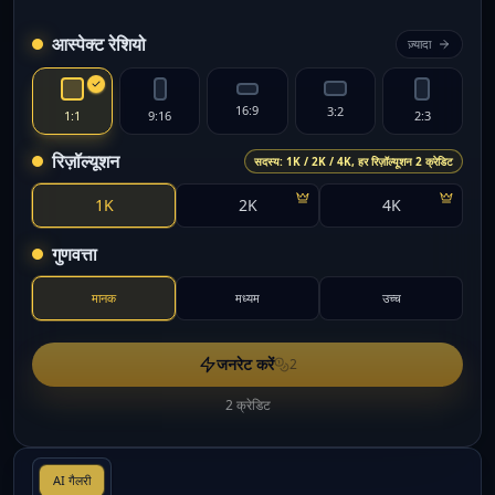
आस्पेक्ट रेशियो
ज़्यादा
16:9
3:2
1:1
9:16
2:3
रिज़ॉल्यूशन
सदस्य: 1K / 2K / 4K, हर रिज़ॉल्यूशन 2 क्रेडिट
1K
2K
4K
गुणवत्ता
मानक
मध्यम
उच्च
जनरेट करें
2
2 क्रेडिट
AI गैलरी